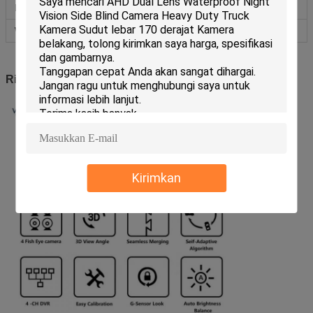
Kisaran kelembaban operasi
40% ~ 80%
Waktu Mulai
< 7S
Rincian produk
Kirimkan