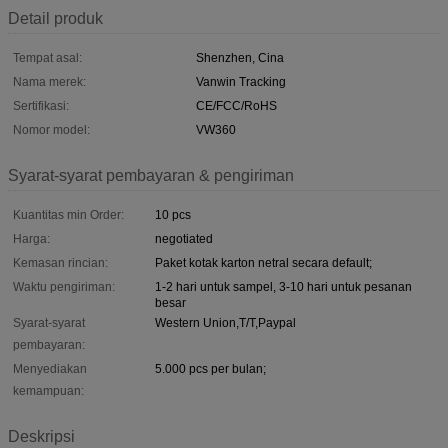
Detail produk
Tempat asal:
Shenzhen, Cina
Nama merek:
Vanwin Tracking
Sertifikasi:
CE/FCC/RoHS
Nomor model:
VW360
Syarat-syarat pembayaran & pengiriman
Kuantitas min Order:
10 pcs
Harga:
negotiated
Kemasan rincian:
Paket kotak karton netral secara default;
Waktu pengiriman:
1-2 hari untuk sampel, 3-10 hari untuk pesanan
besar
Syarat-syarat
Western Union,T/T,Paypal
pembayaran:
Menyediakan
5.000 pcs per bulan;
kemampuan:
Deskripsi