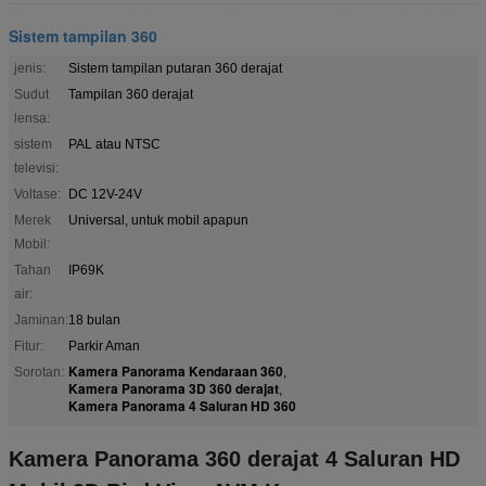
Sistem tampilan 360
jenis:
Sistem tampilan putaran 360 derajat
Sudut
Tampilan 360 derajat
lensa:
sistem
PAL atau NTSC
televisi:
Voltase:
DC 12V-24V
Merek
Universal, untuk mobil apapun
Mobil:
Tahan
IP69K
air:
Jaminan:
18 bulan
Fitur:
Parkir Aman
Kamera Panorama Kendaraan 360
Sorotan:
,
Kamera Panorama 3D 360 derajat
,
Kamera Panorama 4 Saluran HD 360
Kamera Panorama 360 derajat 4 Saluran HD