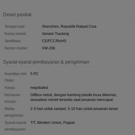
Detail produk
Tempat asal:
Shenzhen, Republik Rakyat Cina
Nama merek:
Vanwin Tracking
Sertifikasi:
CE/FCC/RoHS
Nomor model:
VW-206
Syarat-syarat pembayaran & pengiriman
Kuantitas min
5 PC
Order:
Harga:
negotiated
Kemasan
Giftbox netral, dengan kantong plastik busa dikemas,
sesuaikan merek tersedia saat pesanan mencapai
rincian:
Waktu
2-3 hari untuk sampel, 5-10 hari untuk pesanan besar
pengiriman:
Syarat-syarat
T/T, Western Union, Paypal
pembayaran: