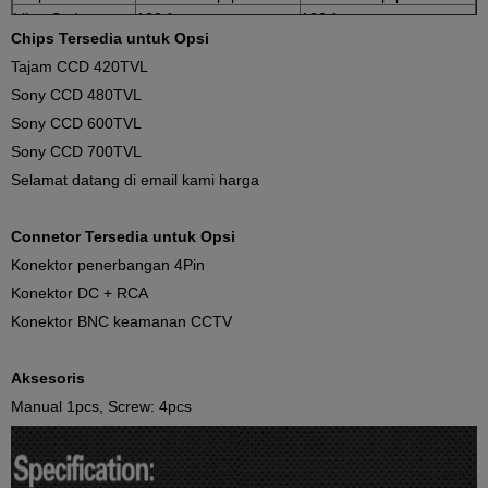
Lihat Sudut
120 °
120 °
Chips Tersedia untuk Opsi
Tegangan kerja
DC12V ± 0,5V
DC12V ± 0,5V
Tajam CCD 420TVL
Konsumsi
100mA ± 10%
70mA ± 10%
Tampilkan
Mirror / normal
Sony CCD 480TVL
Mirror / normal opsional
gambar
opsional
Sony CCD 600TVL
MIC
Pilihan
pilihan
Sony CCD 700TVL
Selamat datang di email kami harga
Connetor Tersedia untuk Opsi
Konektor penerbangan 4Pin
Konektor DC + RCA
Konektor BNC keamanan CCTV
Aksesoris
Manual 1pcs, Screw: 4pcs