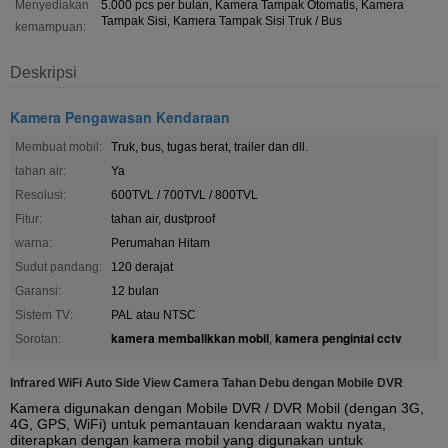
Menyediakan
5.000 pcs per bulan, Kamera Tampak Otomatis, Kamera
Tampak Sisi, Kamera Tampak Sisi Truk / Bus
kemampuan:
Deskripsi
Kamera Pengawasan Kendaraan
Membuat mobil:
Truk, bus, tugas berat, trailer dan dll.
tahan air:
Ya
Resolusi:
600TVL / 700TVL / 800TVL
Fitur:
tahan air, dustproof
warna:
Perumahan Hitam
Sudut pandang:
120 derajat
Garansi:
12 bulan
Sistem TV:
PAL atau NTSC
kamera membalikkan mobil
kamera pengintai cctv
Sorotan:
,
Infrared WiFi Auto Side View Camera Tahan Debu dengan Mobile DVR
Kamera digunakan dengan Mobile DVR / DVR Mobil (dengan 3G,
4G, GPS, WiFi) untuk pemantauan kendaraan waktu nyata,
diterapkan dengan kamera mobil yang digunakan untuk