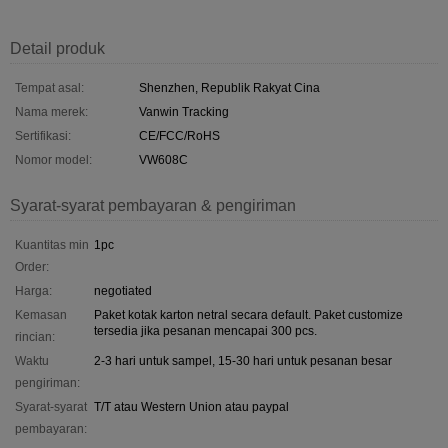
Detail produk
Tempat asal:
Shenzhen, Republik Rakyat Cina
Nama merek:
Vanwin Tracking
Sertifikasi:
CE/FCC/RoHS
Nomor model:
VW608C
Syarat-syarat pembayaran & pengiriman
Kuantitas min
1pc
Order:
Harga:
negotiated
Kemasan
Paket kotak karton netral secara default. Paket customize
tersedia jika pesanan mencapai 300 pcs.
rincian:
Waktu
2-3 hari untuk sampel, 15-30 hari untuk pesanan besar
pengiriman:
Syarat-syarat
T/T atau Western Union atau paypal
pembayaran: