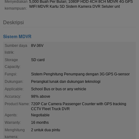
Menyediakan
5,000 Buah Per Bulan; 1080P HDD 4CH 8CH MDVR 4G GPS
WIFI MDVR Kartu SD Sistem Kamera DVR Seluler unt
kemampuan:
Deskripsi
Sistem MDVR
Sumber daya
8V-36V
listrik:
Storage
SD card
Capacity:
Fungsi:
Sistem Penghitung Penumpang dengan 3G GPS G-sensor
Dukungan:
Perangkat lunak dan dukungan teknologi
Applicable:
School Bus or bus or any vehicle
Accuracy:
98% above
Product Name:
720P Car Camera Passenger Counter with GPS tracking
CCTV Fleet Truck DVR
Agents:
Negotiable
Warranty:
16 months
Menghitung
2 untuk dua pintu
kamera: