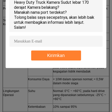
Sensor G
Tertanam
Peningkatan Sistem
Mendukung kartu SD dan upgrade jarak
jauh
Sumber Daya dan
Sumber Daya
1. ACC on/off
Konsumsi Daya
2Penutupan tertunda.
3. Dihidupkan / dimatikan
Tegangan Masuk
DC: +8V ~ +36V
Tegangan Keluar
+12V@4*0.5A; +5V@0.5A
Perlindungan
Dengan teknologi kerja terus menerus
Kirimkan
mati daya
UPS yang dipatenkan, dapat bekerja
selama 3 ~ 5 detik setelah catu daya
eksternal dipotong sehingga integritas
data video dapat dipertahankan pada
kegagalan listrik mendadak
Konsumsi Daya
< 10W dalam operasi normal; < 0,5W
dalam mode siaga
Lingkungan
Suhu
Normal: 0°C ~ +60°C; pada hard drive
Operasi
yang dipanaskan sebelumnya: -25°C ~
+60°C
Kelembaban
10% sampai 95%