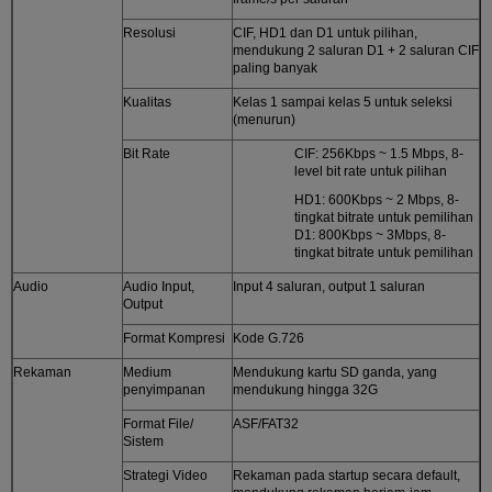
Resolusi
CIF, HD1 dan D1 untuk pilihan,
mendukung 2 saluran D1 + 2 saluran CIF
paling banyak
Kualitas
Kelas 1 sampai kelas 5 untuk seleksi
(menurun)
Bit Rate
CIF: 256Kbps ~ 1.5 Mbps, 8-
level bit rate untuk pilihan
HD1: 600Kbps ~ 2 Mbps, 8-
tingkat bitrate untuk pemilihan
D1: 800Kbps ~ 3Mbps, 8-
tingkat bitrate untuk pemilihan
Audio
Audio Input,
Input 4 saluran, output 1 saluran
Output
Format Kompresi
Kode G.726
Rekaman
Medium
Mendukung kartu SD ganda, yang
penyimpanan
mendukung hingga 32G
Format File/
ASF/FAT32
Sistem
Strategi Video
Rekaman pada startup secara default,