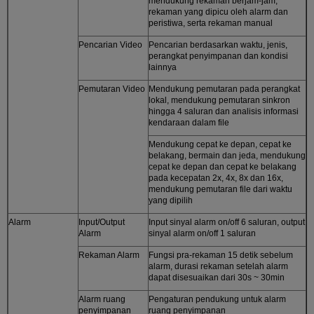
mendukung rekaman berjam-jam,
rekaman yang dipicu oleh alarm dan
peristiwa, serta rekaman manual
Pencarian Video
Pencarian berdasarkan waktu, jenis,
perangkat penyimpanan dan kondisi
lainnya
Pemutaran Video
Mendukung pemutaran pada perangkat
lokal, mendukung pemutaran sinkron
hingga 4 saluran dan analisis informasi
kendaraan dalam file
Mendukung cepat ke depan, cepat ke
belakang, bermain dan jeda, mendukung
cepat ke depan dan cepat ke belakang
pada kecepatan 2x, 4x, 8x dan 16x,
mendukung pemutaran file dari waktu
yang dipilih
Alarm
Input/Output
Input sinyal alarm on/off 6 saluran, output
Alarm
sinyal alarm on/off 1 saluran
Rekaman Alarm
Fungsi pra-rekaman 15 detik sebelum
alarm, durasi rekaman setelah alarm
dapat disesuaikan dari 30s ~ 30min
Alarm ruang
Pengaturan pendukung untuk alarm
penyimpanan
ruang penyimpanan