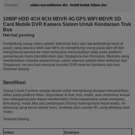
video surveillance dvr
mobil kotak hitam dvr
Sorotan:
,
1080P HDD 4CH 8CH MDVR 4G GPS WIFI MDVR SD
Card Mobile DVR Kamera Sistem Untuk Kendaraan Truk
Bus
Hal-hal penting
Penghitung orang video adalah teknologi baru dan tak tertandingi kami di
pasar, yang akurasi lebih dari 98%.Ini menghitung orang pada dan off dari
menghitung kamera ke mdvr kemudian menunjukkan data pada platform
pemantauan.Kami memiliki klien dari Singapura dan Rumania, Meksiko yang
membuktikan mereka sepenuhnya, salah satunya adalah klien terbesar dari
Singapura, secara luas menjual counter DVR kami ke bandara dan bus.
Selamat datang.
Spesifikasi
Orang Count Camera sangat akurat untuk menghitung dengan menampilkan
video pada platform klien, digunakan di truk, bus, mobil, atau workshop keluar
dan sebagainya.kita dapat memberitahu Anda bagaimana untuk mengatur,
terhubung, instal.Jika ada pertanyaan.Tolong hubungi kami tepat waktu. Ini
teknologi yang benar-benar baru, berbeda dari counter IR, yang dihitung oleh
Video.
Selamat datang.
Artikel
Deskripsi