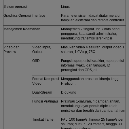
Sistem operasi
Linux
Graphics Operasi Interface
Parameter sistem dapat diatur melalui
tampilan eksternal dan remote controller
Manajemen Keamanan
Manajemen 2 tingkat untuk kata sandi
pengguna, kata sandi administrator,
mendukung transmisi terenkripsi
Video dan
Video Input,
Masukan video 4 saluran, output video 1
Preview
Output
saluran; 1.0Vp-p, 75Ω
OSD
Fungsi superposisi karakter, superposisi
informasi waktu dan tanggal, ID
perangkat dan GPS, dll.
Format Kompresi
Menggunakan prosesor kinerja tinggi
Video
Hisilicon.
Dual-Stream
Didukung
Fungsi Pratinjau
Pratinjau 1-saluran, 4 gambar jahitan,
mendukung layar penuh dipicu oleh
peristiwa dan beralih dari gambar jahitan
Tingkat frame
PAL: 100 frame/s, hingga 25 frame/s per
saluran; NTSC: 120 frame/s, hingga 30
frame/s per saluran