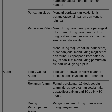
alarm dan acara, serta perekaman
manual
Pencarian video
Mencari berdasarkan waktu, jenis,
perangkat penyimpanan dan kondisi
lainnya
Pemutaran Video
Mendukung pemutaran pada perangkat
lokal, mendukung pemutaran sinkron
hingga 4 saluran dan analisis informasi
kendaraan dalam file
Mendukung maju cepat, mundur cepat,
putar dan jeda, mendukung maju cepat
dan mundur cepat pada kecepatan 2x,
4x, 8x dan 16x, mendukung pemutaran
file dari waktu yang dipilih
Alarm
Input / Output
Input alarm sinyal on / off 6-channel,
Alarm
output alarm sinyal on / off 1-channel
Rekaman Alarm
Fungsi perekaman 15 detik sebelum
alarm, durasi perekaman setelah alarm
dapat disesuaikan dari 30 detik ~ 30
menit
Ruang
Pengaturan pendukung untuk alarm
Penyimpanan
ruang penyimpanan
Alarm