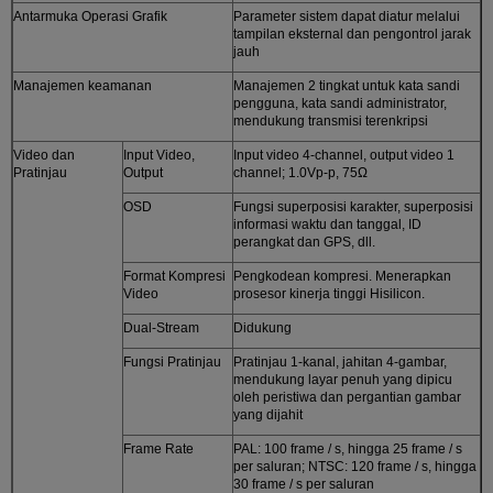
Antarmuka Operasi Grafik
Parameter sistem dapat diatur melalui
tampilan eksternal dan pengontrol jarak
jauh
Manajemen keamanan
Manajemen 2 tingkat untuk kata sandi
pengguna, kata sandi administrator,
mendukung transmisi terenkripsi
Video dan
Input Video,
Input video 4-channel, output video 1
Pratinjau
Output
channel; 1.0Vp-p, 75Ω
OSD
Fungsi superposisi karakter, superposisi
informasi waktu dan tanggal, ID
perangkat dan GPS, dll.
Format Kompresi
Pengkodean kompresi. Menerapkan
Video
prosesor kinerja tinggi Hisilicon.
Dual-Stream
Didukung
Fungsi Pratinjau
Pratinjau 1-kanal, jahitan 4-gambar,
mendukung layar penuh yang dipicu
oleh peristiwa dan pergantian gambar
yang dijahit
Frame Rate
PAL: 100 frame / s, hingga 25 frame / s
per saluran; NTSC: 120 frame / s, hingga
30 frame / s per saluran