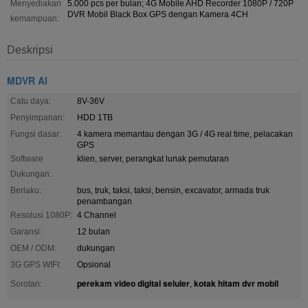
Menyediakan
5.000 pcs per bulan; 4G Mobile AHD Recorder 1080P / 720P
DVR Mobil Black Box GPS dengan Kamera 4CH
kemampuan:
Deskripsi
MDVR AI
Catu daya:
8V-36V
Penyimpanan:
HDD 1TB
Fungsi dasar:
4 kamera memantau dengan 3G / 4G real time, pelacakan
GPS
Software
klien, server, perangkat lunak pemutaran
Dukungan:
Berlaku:
bus, truk, taksi, taksi, bensin, excavator, armada truk
penambangan
Resolusi 1080P:
4 Channel
Garansi:
12 bulan
OEM / ODM:
dukungan
3G GPS WIFI:
Opsional
perekam video digital seluler
kotak hitam dvr mobil
Sorotan:
,