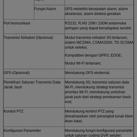
Fungsi Alarm
GPS melebihi kecepatan alarm, alarm
akselerasi, alarm deteksi gerakan
Port komunikasi
RS232, RJ45 10M / 100M antarmuka
jaringan yang dapat beradaptasi sendiri
Transmisi Nirkabel (Opsional)
Modul transmisi nirkabel 3G tertanam,
sistem WCDMA, CDMA2000, TD-SCDMA
untuk seleksi;
Kompatibel dengan GPRS, EDGE;
Modul Wi-Fi tertanam;
GPS (Opsional)
Mendukung GPS eksternal
Pemilihan Saluran Transmisi Data
Mendukung 3G, transmisi saluran data
Jarak Jauh
Wi-Fi, mendukung strategi transmisi
prioritas Wi-Fi; mendukung unduhan
jarak jauh dari strategi perekaman back-
end;
Kontrol PTZ
Mendukung kontrol PTZ yang
direalisasikan oleh perangkat lunak klien
iklan lokal;
Konfigurasi Parameter
Mendukung fungsi konfigurasi parameter
untuk saluran coding DVR seluler;