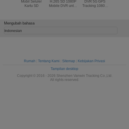
Mobil Seluler
H.265 SD 1080P
DVR 5G GPS
1080P S
Kartu SD
Mobile DVR untuk
Tracking 1080P
256G Mob
Pencarian Video
HD Moblie DVR
Dengan U
dan Rentang
Video System
Port untu
Suhu -20C
Dukungan OEM /
Securit
Mengubah bahasa
sampai 70C
ODM Untuk Mobil
Recor
Truk Bus MDVR
Indonesian
Mobil Black Box
Rumah
|
Tentang Kami
|
Sitemap
|
Kebijakan Privasi
Tampilan desktop
Copyright © 2016 - 2026 Shenzhen Vanwin Tracking Co.,Ltd.
All rights reserved.