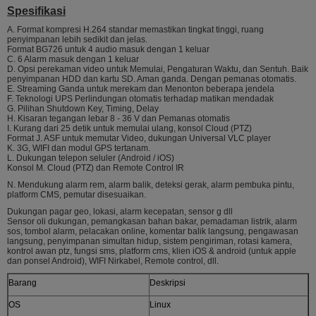
Spesifikasi
A. Format kompresi H.264 standar memastikan tingkat tinggi, ruang
penyimpanan lebih sedikit dan jelas.
Format BG726 untuk 4 audio masuk dengan 1 keluar
C. 6 Alarm masuk dengan 1 keluar
D. Opsi perekaman video untuk Memulai, Pengaturan Waktu, dan Sentuh. Baik
penyimpanan HDD dan kartu SD. Aman ganda. Dengan pemanas otomatis.
E. Streaming Ganda untuk merekam dan Menonton beberapa jendela
F. Teknologi UPS Perlindungan otomatis terhadap matikan mendadak
G. Pilihan Shutdown Key, Timing, Delay
H. Kisaran tegangan lebar 8 - 36 V dan Pemanas otomatis
I. Kurang dari 25 detik untuk memulai ulang, konsol Cloud (PTZ)
Format J. ASF untuk memutar Video, dukungan Universal VLC player
K. 3G, WIFI dan modul GPS tertanam.
L. Dukungan telepon seluler (Android / iOS)
Konsol M. Cloud (PTZ) dan Remote Control IR
N. Mendukung alarm rem, alarm balik, deteksi gerak, alarm pembuka pintu,
platform CMS, pemutar disesuaikan.
Dukungan pagar geo, lokasi, alarm kecepatan, sensor g dll
Sensor oli dukungan, pemangkasan bahan bakar, pemadaman listrik, alarm
sos, tombol alarm, pelacakan online, komentar balik langsung, pengawasan
langsung, penyimpanan simultan hidup, sistem pengiriman, rotasi kamera,
kontrol awan ptz, fungsi sms, platform cms, klien iOS & android (untuk apple
dan ponsel Android), WIFI Nirkabel, Remote control, dll.
Barang
Deskripsi
OS
Linux