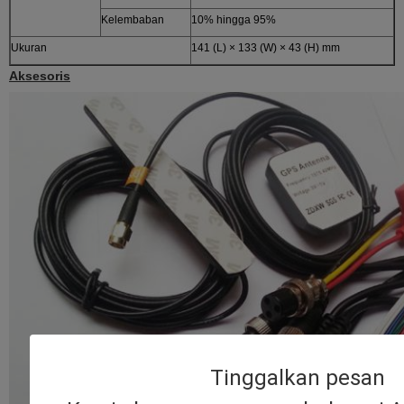
Kelembaban
10% hingga 95%
Ukuran
141 (L) × 133 (W) × 43 (H) mm
Aksesoris
Tinggalkan pesan