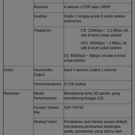
Resolusi
4 saluran x720P atau 1080P
Kualitas
Grade 1 hingga grade 5 untuk seleksi
(menurun)
Tingkat bit
CIF: 256Kbps ~ 1,5 Mbps, bit
rate 8-level untuk seleksi
HD1: 600Kbps ~ 2 Mbps, bit
rate 8-level untuk seleksi
D1: 800Kbps ~ 3Mbps, bit rate 8-level
untuk seleksi
Audio
Input Audio,
Input 4 saluran, output 1 saluran
Output
Format kompresi
G.726 coding
Rekaman
Media
Mendukung kartu SD ganda, yang
Penyimpanan
mendukung hingga 32G
Format / Sistem
ASF / FAT32
File
Strategi Video
Perekaman saat startup secara default,
mendukung perekaman berjangka
waktu, perekaman yang dipicu oleh