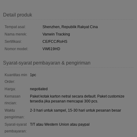
Detail produk
Tempat asal:
Shenzhen, Republik Rakyat Cina
Nama merek:
Vanwin Tracking
Sertifikasi:
CE/FCC/RoHS
Nomor model:
VW619HD
Syarat-syarat pembayaran & pengiriman
Kuantitas min
1pc
Order:
Harga:
negotiated
Kemasan
Paket kotak karton netral secara default. Paket customize
tersedia jika pesanan mencapai 300 pcs.
rincian:
Waktu
2-3 hari untuk sampel, 15-30 hari untuk pesanan besar
pengiriman:
Syarat-syarat
T/T atau Western Union atau paypal
pembayaran: