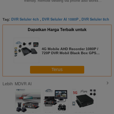
friendly. Remote viewing via phone also works
well. Overall, a solid product that meets my
needs.
DVR Seluler 4ch
DVR Seluler AI 1080P
DVR Seluler 8ch
Tag:
,
,
Dapatkan Harga Terbaik untuk
4G Mobile AHD Recorder 1080P /
720P DVR Mobil Black Box GPS
dengan Kamera 4CH
Terus
MDVR AI
Lebih
Perekam Dvr
Smart 4CH/8CH
4Channel HDD
4 Chann