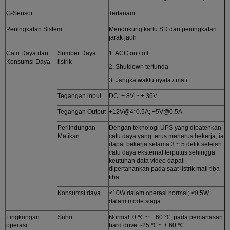
G-Sensor
Tertanam
Peningkatan Sistem
Mendukung kartu SD dan peningkatan
jarak jauh
Catu Daya dan
Sumber Daya
1. ACC on / off
Konsumsi Daya
listrik
2. Shutdown tertunda
3. Jangka waktu nyala / mati
Tegangan input
DC: + 8V ~ + 36V
Tegangan Output
+12V@4*0.5A; +5V@0.5A
Perlindungan
Dengan teknologi UPS yang dipatenkan
Matikan
catu daya yang terus menerus bekerja, ia
dapat bekerja selama 3 ~ 5 detik setelah
catu daya eksternal terputus sehingga
keutuhan data video dapat
dipertahankan pada saat listrik mati tiba-
tiba
Konsumsi daya
<10W dalam operasi normal; <0,5W
dalam mode siaga
Lingkungan
Suhu
Normal: 0 ℃ ~ + 60 ℃; pada pemanasan
operasi
hard drive: -25 ℃ ~ + 60 ℃