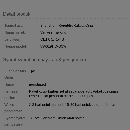
Detail produk
Tempat asal:
Shenzhen, Republik Rakyat Cina
Nama merek:
Vanwin Tracking
Sertifikasi:
CE/FCC/RoHS
Nomor model:
VW619HD-GSW
Syarat-syarat pembayaran & pengiriman
Kuantitas min
1pc
Order:
Harga:
negotiated
Kemasan
Paket kotak karton netral secara default. Paket customize
tersedia jika pesanan mencapai 300 pcs.
rincian:
Waktu
2-3 hari untuk sampel, 15-30 hari untuk pesanan besar
pengiriman:
Syarat-syarat
T/T atau Western Union atau paypal
pembayaran: