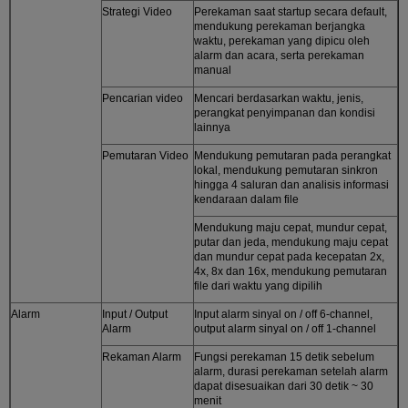
Strategi Video
Perekaman saat startup secara default,
mendukung perekaman berjangka
waktu, perekaman yang dipicu oleh
alarm dan acara, serta perekaman
manual
Pencarian video
Mencari berdasarkan waktu, jenis,
perangkat penyimpanan dan kondisi
lainnya
Pemutaran Video
Mendukung pemutaran pada perangkat
lokal, mendukung pemutaran sinkron
hingga 4 saluran dan analisis informasi
kendaraan dalam file
Mendukung maju cepat, mundur cepat,
putar dan jeda, mendukung maju cepat
dan mundur cepat pada kecepatan 2x,
4x, 8x dan 16x, mendukung pemutaran
file dari waktu yang dipilih
Alarm
Input / Output
Input alarm sinyal on / off 6-channel,
Alarm
output alarm sinyal on / off 1-channel
Rekaman Alarm
Fungsi perekaman 15 detik sebelum
alarm, durasi perekaman setelah alarm
dapat disesuaikan dari 30 detik ~ 30
menit