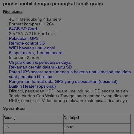
ponsel mobil dengan perangkat lunak gratis
Fitur utama
4CH, Mendukung 4 kamera
Format kompresi H.264
64GB SD Card
2.5 "SATA 2TB Hard disk
Pelacakan GPS
Remote control 3G
WIFI bawaan untuk opsi
6 input alarm, 1 output alarm
Interkom 2 arah
Oli jarak jauh & pemutusan daya
Rekaman cermin dalam kartu SD
Paten UPS secara terus-menerus bekerja untuk melindungi data
saat pematian tiba-tiba
Pengiriman format data GPS yang disesuaikan (opsional)
Built-in Heater (opsional)
Dikunci, pegangan HDD logam, melindungi HDD secara efisien
Tanda Air dan Cap Waktu / Tanggal pada gambar yang diekspor
RFID, sensor oli, Video orang melawan kustomisasi di atasnya
Spesifikasi
Barang
Deskripsi
OS
Linux