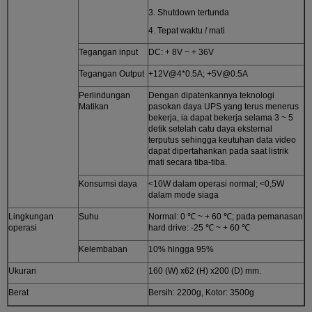
3. Shutdown tertunda
4. Tepat waktu / mati
Tegangan input
DC: + 8V ~ + 36V
Tegangan Output
+12V@4*0.5A; +5V@0.5A
Perlindungan
Dengan dipatenkannya teknologi
Matikan
pasokan daya UPS yang terus menerus
bekerja, ia dapat bekerja selama 3 ~ 5
detik setelah catu daya eksternal
terputus sehingga keutuhan data video
dapat dipertahankan pada saat listrik
mati secara tiba-tiba.
Konsumsi daya
<10W dalam operasi normal; <0,5W
dalam mode siaga
Lingkungan
Suhu
Normal: 0 ℃ ~ + 60 ℃; pada pemanasan
operasi
hard drive: -25 ℃ ~ + 60 ℃
Kelembaban
10% hingga 95%
Ukuran
160 (W) x62 (H) x200 (D) mm.
Berat
Bersih: 2200g, Kotor: 3500g