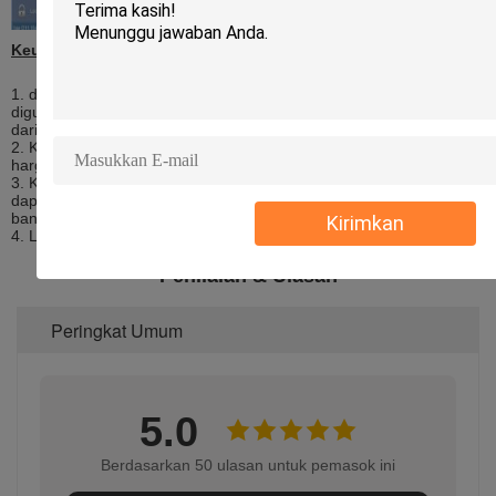
Keuntungan kita
1. dvr kami memiliki teknologi anti-getaran kelas dunia, banyak
digunakan dalam militer. Seumur hidup sangat lama selama lebih
dari 10 tahun.
2. Kami adalah produsen profesional, yang dapat menawarkan
harga yang besar dan dukungan teknologi.
3. Kami memiliki tim teknis yang sangat hangat dan mampu, yang
dapat menyesuaikan banyak proyek untuk Anda. Kami memiliki
banyak contoh. Silakan periksa situs web resmi kami.
Kirimkan
4. Layanan Hebat.
Penilaian & Ulasan
Peringkat Umum
5.0
Berdasarkan 50 ulasan untuk pemasok ini