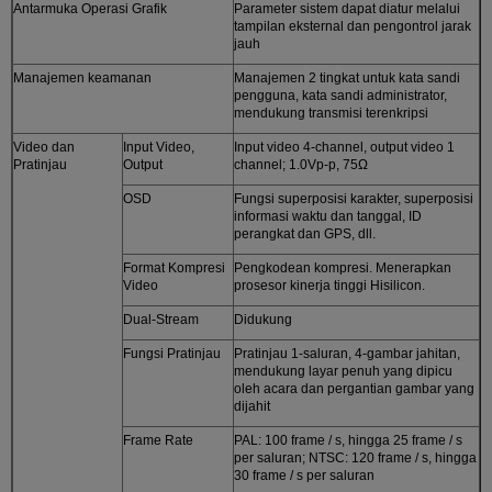
Antarmuka Operasi Grafik
Parameter sistem dapat diatur melalui
tampilan eksternal dan pengontrol jarak
jauh
Manajemen keamanan
Manajemen 2 tingkat untuk kata sandi
pengguna, kata sandi administrator,
mendukung transmisi terenkripsi
Video dan
Input Video,
Input video 4-channel, output video 1
Pratinjau
Output
channel; 1.0Vp-p, 75Ω
OSD
Fungsi superposisi karakter, superposisi
informasi waktu dan tanggal, ID
perangkat dan GPS, dll.
Format Kompresi
Pengkodean kompresi. Menerapkan
Video
prosesor kinerja tinggi Hisilicon.
Dual-Stream
Didukung
Fungsi Pratinjau
Pratinjau 1-saluran, 4-gambar jahitan,
mendukung layar penuh yang dipicu
oleh acara dan pergantian gambar yang
dijahit
Frame Rate
PAL: 100 frame / s, hingga 25 frame / s
per saluran; NTSC: 120 frame / s, hingga
30 frame / s per saluran