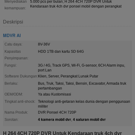
Menyediakan
5.000 pcs per bulan; H 264 4CH 720P DVR Untuk
Kendaraan truk 4ch dvr ponsel mobil dengan perangkat
kemampuan:
Deskripsi
MDVR AI
Catu daya:
8V-36V
Kapasitas
HDD 1TB dan kartu SD 64G
Penyimpanan:
Fungsi:
3G / 4G, Track GPS, Wi-Fi, G-sensor, 6CH Alarm inpu,
port Lan
Software Dukungan:
Klien, Server, Perangkat Lunak Putar
Berlaku:
Bus, Truk, Taksi, Taksi, Bensin, Excavator, Armada truk
pertambangan
OEM/ODM:
Ya atau Kustomisasi
Tingkat anti-shock:
Teknologi anti-getaran kelas dunia dengan penggunaan
militer
Nama Produk:
DVR Ponsel 4CH 720P
4 kamera mobil dvr
4 saluran mobil dvr
Sorotan:
,
H 264 4CH 720P DVR Untuk Kendaraan truk 4ch dvr