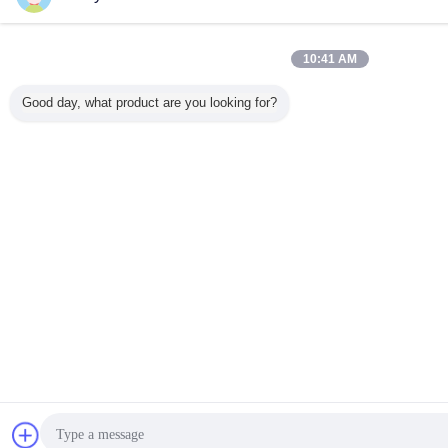
10:41 AM
Good day, what product are you looking for?
Obrolan
Q