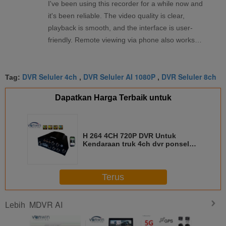
I've been using this recorder for a while now and
it's been reliable. The video quality is clear,
playback is smooth, and the interface is user-
friendly. Remote viewing via phone also works
well. Overall, a solid product that meets my
needs.
DVR Seluler 4ch
DVR Seluler AI 1080P
DVR Seluler 8ch
Tag:
,
,
Dapatkan Harga Terbaik untuk
H 264 4CH 720P DVR Untuk
Kendaraan truk 4ch dvr ponsel
mobil dengan software gratis
Terus
MDVR AI
Lebih