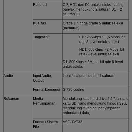
Resolusi
CIF, HD1 dan D1 untuk seleksi, paling
banyak mendukung 2 saluran D1 + 2
saluran CIF
Kualitas
Grade 1 hingga grade 5 untuk seleksi
(menurun)
Tingkat bit
CIF: 256Kbps ~ 1,5 Mbps, bit
rate 8-level untuk seleksi
HD1: 600Kbps ~ 2 Mbps, bit
rate 8-level untuk seleksi
D1: 800Kbps ~ 3Mbps, bit rate 8-level
untuk seleksi
Audio
Input Audio,
Input 4 saluran, output 1 saluran
Output
Format kompresi
G.726 coding
Rekaman
Media
Mendukung satu hard drive 2,5 "dan satu
Penyimpanan
kartu SD, yang mendukung hingga 32G,
mendukung teknologi penyimpanan
redundansi data;
Format / Sistem
ASF / FAT32
File