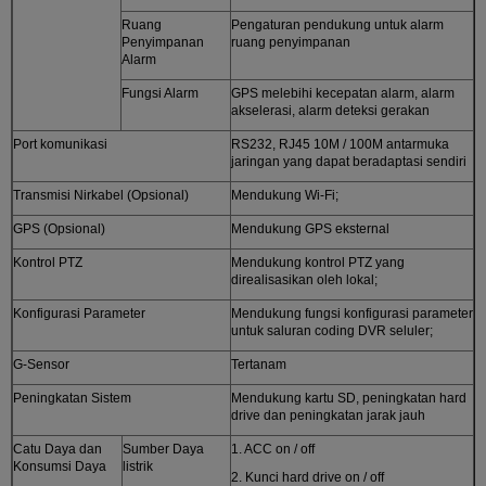
Ruang
Pengaturan pendukung untuk alarm
Penyimpanan
ruang penyimpanan
Alarm
Fungsi Alarm
GPS melebihi kecepatan alarm, alarm
akselerasi, alarm deteksi gerakan
Port komunikasi
RS232, RJ45 10M / 100M antarmuka
jaringan yang dapat beradaptasi sendiri
Transmisi Nirkabel (Opsional)
Mendukung Wi-Fi;
GPS (Opsional)
Mendukung GPS eksternal
Kontrol PTZ
Mendukung kontrol PTZ yang
direalisasikan oleh lokal;
Konfigurasi Parameter
Mendukung fungsi konfigurasi parameter
untuk saluran coding DVR seluler;
G-Sensor
Tertanam
Peningkatan Sistem
Mendukung kartu SD, peningkatan hard
drive dan peningkatan jarak jauh
Catu Daya dan
Sumber Daya
1. ACC on / off
Konsumsi Daya
listrik
2. Kunci hard drive on / off