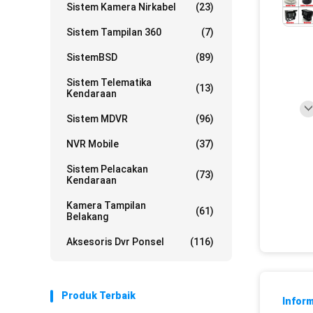
Sistem Kamera Nirkabel
(23)
Sistem Tampilan 360
(7)
SistemBSD
(89)
Sistem Telematika
(13)
Kendaraan
Sistem MDVR
(96)
NVR Mobile
(37)
Sistem Pelacakan
(73)
Kendaraan
Kamera Tampilan
(61)
Belakang
Aksesoris Dvr Ponsel
(116)
Produk Terbaik
Inform