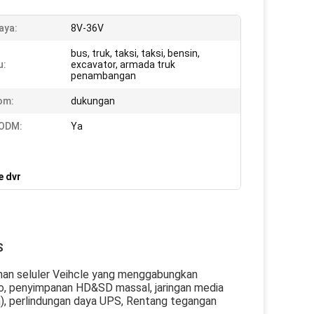
aya:
8V-36V
bus, truk, taksi, taksi, bensin,
u:
excavator, armada truk
penambangan
om:
dukungan
 ODM:
Ya
e dvr
S
nan seluler Veihcle yang menggabungkan
eo, penyimpanan HD&SD massal, jaringan media
n), perlindungan daya UPS, Rentang tegangan