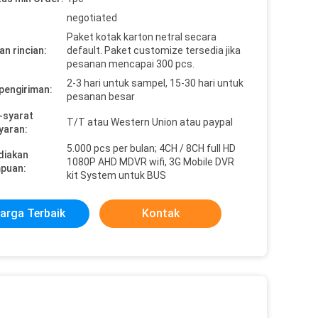
negotiated
Paket kotak karton netral secara
n rincian:
default. Paket customize tersedia jika
pesanan mencapai 300 pcs.
2-3 hari untuk sampel, 15-30 hari untuk
pengiriman:
pesanan besar
-syarat
T/T atau Western Union atau paypal
yaran:
5.000 pcs per bulan; 4CH / 8CH full HD
diakan
1080P AHD MDVR wifi, 3G Mobile DVR
puan:
kit System untuk BUS
arga Terbaik
Kontak