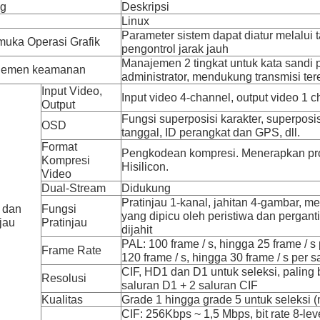
ng
Deskripsi
Linux
Parameter sistem dapat diatur melalui 
muka Operasi Grafik
pengontrol jarak jauh
Manajemen 2 tingkat untuk kata sandi 
jemen keamanan
administrator, mendukung transmisi ter
Input Video,
Input video 4-channel, output video 1 c
Output
Fungsi superposisi karakter, superposi
OSD
tanggal, ID perangkat dan GPS, dll.
Format
Pengkodean kompresi.
Menerapkan pro
Kompresi
Hisilicon.
Video
Dual-Stream
Didukung
Pratinjau 1-kanal, jahitan 4-gambar, 
 dan
Fungsi
yang dipicu oleh peristiwa dan pergan
jau
Pratinjau
dijahit
PAL: 100 frame / s, hingga 25 frame / s 
Frame Rate
120 frame / s, hingga 30 frame / s per s
CIF, HD1 dan D1 untuk seleksi, palin
Resolusi
saluran D1 + 2 saluran CIF
Kualitas
Grade 1 hingga grade 5 untuk seleksi 
CIF: 256Kbps ~ 1,5 Mbps, bit rate 8-lev