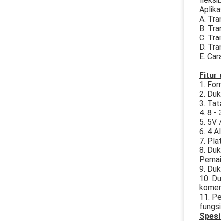
fleksi
Aplikas
A. Tra
B. Tra
C. Tra
D. Tra
E. Car
Fitur
1. For
2. Du
3. Ta
4. 8 -
5. 5V 
6. 4 A
7. Pl
8. Duk
Pemai
9. Duk
10. Du
koment
11. Pe
fungsi
Spesi