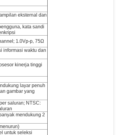
tampilan eksternal dan
pengguna, kata sandi
enkripsi
hannel;
1.0Vp-p, 75Ω
si informasi waktu dan
sesor kinerja tinggi
mendukung layar penuh
tian gambar yang
per saluran;
NTSC:
aluran
g banyak mendukung 2
(menurun)
el untuk seleksi