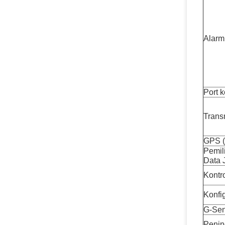
Alarm
Port 
Trans
GPS (
Pemil
Data 
Kontr
Konfi
G-Sen
Penin