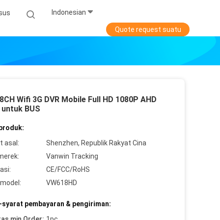
Indonesian
sus
Quote request suatu
 8CH Wifi 3G DVR Mobile Full HD 1080P AHD
untuk BUS
 produk:
 asal:
Shenzhen, Republik Rakyat Cina
merek:
Vanwin Tracking
asi:
CE/FCC/RoHS
model:
VW618HD
-syarat pembayaran & pengiriman:
tas min Order:
1pc