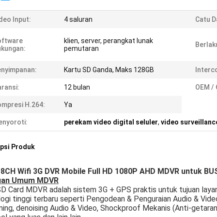
deo Input:
4 saluran
Catu D
oftware
klien, server, perangkat lunak
Berlak
ukungan:
pemutaran
enyimpanan:
Kartu SD Ganda, Maks 128GB
Interc
ransi:
12 bulan
OEM /
mpresi H.264:
Ya
nyoroti:
perekam video digital seluler
,
video surveillanc
psi Produk
 8CH Wifi 3G DVR Mobile Full HD 1080P AHD MDVR untuk BU
auan Umum MDVR
D Card MDVR adalah sistem 3G + GPS praktis untuk tujuan laya
ogi tinggi terbaru seperti Pengodean & Penguraian Audio & Vid
ing, denoising Audio & Video, Shockproof Mekanis (Anti-getara