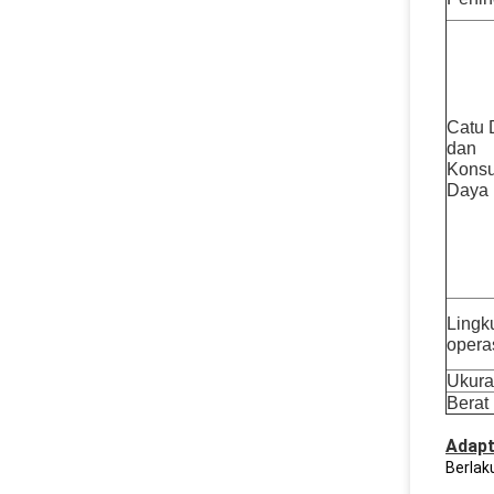
Catu 
dan
Kons
Daya
Lingk
opera
Ukur
Berat
Adapt
Berlaku