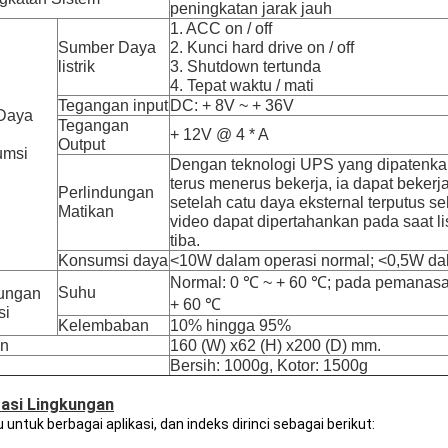
peningkatan jarak jauh
1. ACC on / off
Sumber Daya
2. Kunci hard drive on / off
listrik
3. Shutdown tertunda
4. Tepat waktu / mati
Tegangan input
DC: + 8V ~ + 36V
Daya
Tegangan
+ 12V @ 4 * A
Output
umsi
Dengan teknologi UPS yang dipatenka
terus menerus bekerja, ia dapat bekerja
Perlindungan
setelah catu daya eksternal terputus s
Matikan
video dapat dipertahankan pada saat lis
tiba.
Konsumsi daya
<10W dalam operasi normal;
<0,5W da
Normal: 0 ℃ ~ + 60 ℃;
pada pemanasan
Suhu
ungan
+ 60 ℃
si
Kelembaban
10% hingga 95%
an
160 (W) x62 (H) x200 (D) mm.
Bersih: 1000g, Kotor: 1500g
asi Lingkungan
 untuk berbagai aplikasi, dan indeks dirinci sebagai berikut: