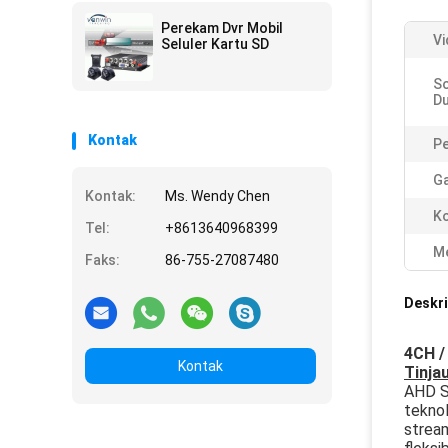
Perekam Dvr Mobil
Vi
Seluler Kartu SD
S
D
Kontak
P
Ga
Kontak:
Ms. Wendy Chen
Ko
Tel:
+8613640968399
Me
Faks:
86-755-27087480
Deskri
4CH /
Kontak
Tinj
AHD S
teknol
stream