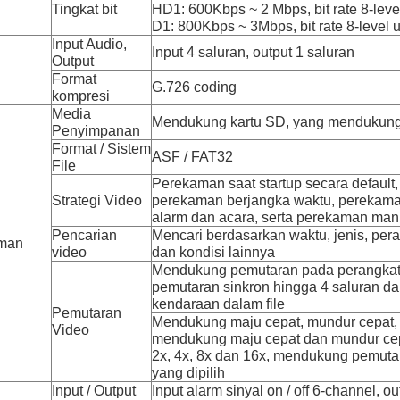
Tingkat bit
HD1: 600Kbps ~ 2 Mbps, bit rate 8-leve
D1: 800Kbps ~ 3Mbps, bit rate 8-level u
Input Audio,
Input 4 saluran, output 1 saluran
Output
Format
G.726 coding
kompresi
Media
Mendukung kartu SD, yang mendukun
Penyimpanan
Format / Sistem
ASF / FAT32
File
Perekaman saat startup secara defaul
Strategi Video
perekaman berjangka waktu, perekama
alarm dan acara, serta perekaman man
Pencarian
Mencari berdasarkan waktu, jenis, pe
man
video
dan kondisi lainnya
Mendukung pemutaran pada perangkat
pemutaran sinkron hingga 4 saluran dan
kendaraan dalam file
Pemutaran
Mendukung maju cepat, mundur cepat, 
Video
mendukung maju cepat dan mundur ce
2x, 4x, 8x dan 16x, mendukung pemutara
yang dipilih
Input / Output
Input alarm sinyal on / off 6-channel, ou