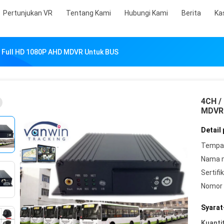
Pertunjukan VR
Tentang Kami
Hubungi Kami
Berita
Ka
e Full HD 1080P AHD MDVR Untuk BUS
4CH /
MDVR 
Detail
Tempat
Nama 
Sertifik
Nomor 
Syarat
Kuanti