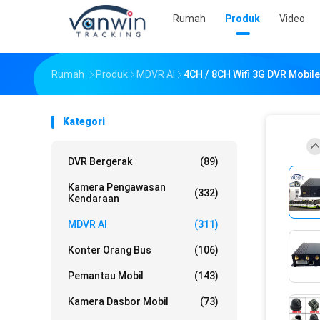
Rumah
Produk
Video
Rumah
Produk
MDVR AI
4CH / 8CH Wifi 3G DVR Mobil
Kategori
DVR Bergerak
(89)
Kamera Pengawasan
(332)
Kendaraan
MDVR AI
(311)
Konter Orang Bus
(106)
Pemantau Mobil
(143)
Kamera Dasbor Mobil
(73)