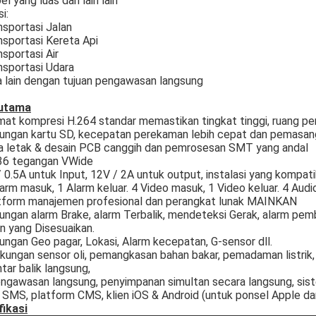
bel yang luas dan lain lain
i:
nsportasi Jalan
nsportasi Kereta Api
nsportasi Air
nsportasi Udara
a lain dengan tujuan pengawasan langsung
 utama
mat kompresi H.264 standar memastikan tingkat tinggi, ruang pen
kungan kartu SD, kecepatan perekaman lebih cepat dan pemasa
ta letak & desain PCB canggih dan pemrosesan SMT yang andal
 36 tegangan VWide
/ 0.5A untuk Input, 12V / 2A untuk output, instalasi yang kompa
larm masuk, 1 Alarm keluar. 4 Video masuk, 1 Video keluar. 4 Aud
atform manajemen profesional dan perangkat lunak MAINKAN
ungan alarm Brake, alarm Terbalik, mendeteksi Gerak, alarm pem
n yang Disesuaikan.
ungan Geo pagar, Lokasi, Alarm kecepatan, G-sensor dll.
kungan sensor oli, pemangkasan bahan bakar, pemadaman listrik, 
ar balik langsung,
ngawasan langsung, penyimpanan simultan secara langsung, sist
 SMS, platform CMS, klien iOS & Android (untuk ponsel Apple dan
fikasi