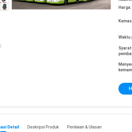
Harga:
Kemasa
Waktu 
Syarat
pemba
Menye
kemam
H
asi Detail
Deskripsi Produk
Penilaian & Ulasan