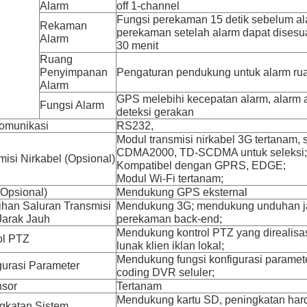
Alarm
off 1-channel
Fungsi perekaman 15 detik sebelum al
Rekaman
perekaman setelah alarm dapat disesua
Alarm
30 menit
Ruang
Penyimpanan
Pengaturan pendukung untuk alarm r
Alarm
GPS melebihi kecepatan alarm, alarm a
Fungsi Alarm
deteksi gerakan
komunikasi
RS232,
Modul transmisi nirkabel 3G tertanam
CDMA2000, TD-SCDMA untuk seleksi;
misi Nirkabel (Opsional)
Kompatibel dengan GPRS, EDGE;
Modul Wi-Fi tertanam;
Opsional)
Mendukung GPS eksternal
ihan Saluran Transmisi
Mendukung 3G;
mendukung unduhan jar
Jarak Jauh
perekaman back-end;
Mendukung kontrol PTZ yang direalisa
ol PTZ
lunak klien iklan lokal;
Mendukung fungsi konfigurasi paramete
gurasi Parameter
coding DVR seluler;
sor
Tertanam
Mendukung kartu SD, peningkatan hard
gkatan Sistem