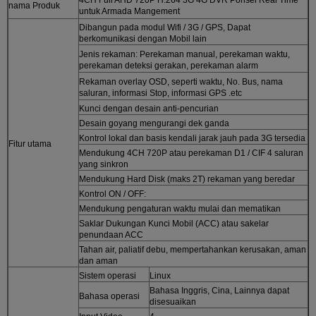
nama Produk
untuk Armada Mangement
Dibangun pada modul Wifi / 3G / GPS, Dapat
berkomunikasi dengan Mobil lain
Jenis rekaman: Perekaman manual, perekaman waktu,
perekaman deteksi gerakan, perekaman alarm
Rekaman overlay OSD, seperti waktu, No. Bus, nama
saluran, informasi Stop, informasi GPS .etc
Kunci dengan desain anti-pencurian
Desain goyang mengurangi dek ganda
Kontrol lokal dan basis kendali jarak jauh pada 3G tersedia
Fitur utama
Mendukung 4CH 720P atau perekaman D1 / CIF 4 saluran
yang sinkron
Mendukung Hard Disk (maks 2T) rekaman yang beredar
Kontrol ON / OFF:
Mendukung pengaturan waktu mulai dan mematikan
Saklar Dukungan Kunci Mobil (ACC) atau sakelar
penundaan ACC
Tahan air, paliatif debu, mempertahankan kerusakan, aman
dan aman
Sistem operasi
Linux
Bahasa Inggris, Cina, Lainnya dapat
Bahasa operasi
disesuaikan