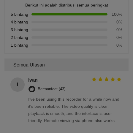
Berikut ini adalah distribusi semua peringkat
5 bintang
100%
4 bintang
0%
3 bintang
0%
2 bintang
0%
1 bintang
0%
Semua Ulasan
Ivan
I
Bermanfaat (43)
I've been using this recorder for a while now and
it's been reliable. The video quality is clear,
playback is smooth, and the interface is user-
friendly. Remote viewing via phone also works
well. Overall, a solid product that meets my