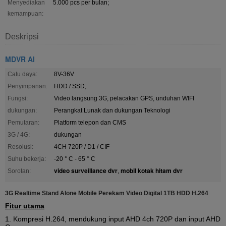
Menyediakan
5.000 pcs per bulan;
kemampuan:
Deskripsi
MDVR AI
Catu daya:
8V-36V
Penyimpanan:
HDD / SSD,
Fungsi:
Video langsung 3G, pelacakan GPS, unduhan WIFI
dukungan:
Perangkat Lunak dan dukungan Teknologi
Pemutaran:
Platform telepon dan CMS
3G / 4G:
dukungan
Resolusi:
4CH 720P / D1 / CIF
Suhu bekerja:
-20 ° C - 65 ° C
video surveillance dvr
mobil kotak hitam dvr
Sorotan:
,
3G Realtime Stand Alone Mobile Perekam Video Digital 1TB HDD H.264
Fitur utama
1. Kompresi H.264, mendukung input AHD 4ch 720P dan input AHD