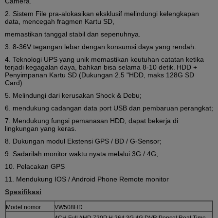
Camera.
2. Sistem File pra-alokasikan eksklusif melindungi kelengkapan
data, mencegah fragmen Kartu SD,
memastikan tanggal stabil dan sepenuhnya.
3. 8-36V tegangan lebar dengan konsumsi daya yang rendah.
4. Teknologi UPS yang unik memastikan keutuhan catatan ketika
terjadi kegagalan daya, bahkan bisa selama 8-10 detik.
HDD +
Penyimpanan Kartu SD (Dukungan 2.5 "HDD, maks 128G SD
Card)
5. Melindungi dari kerusakan Shock & Debu;
6. mendukung cadangan data port USB dan pembaruan perangkat;
7. Mendukung fungsi pemanasan HDD, dapat bekerja di
lingkungan yang keras.
8. Dukungan modul Ekstensi GPS / BD / G-Sensor;
9. Sadarilah monitor waktu nyata melalui 3G / 4G;
10. Pelacakan GPS
11. Mendukung IOS / Android Phone Remote monitor
Spesifikasi
Model nomor.
VW508HD
4CH Full AHD 720P H.264 3G 4G DVR Ponsel Real Time