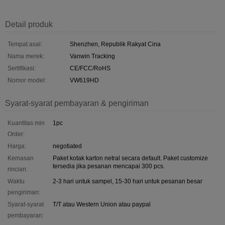
Detail produk
Tempat asal:
Shenzhen, Republik Rakyat Cina
Nama merek:
Vanwin Tracking
Sertifikasi:
CE/FCC/RoHS
Nomor model:
VW619HD
Syarat-syarat pembayaran & pengiriman
Kuantitas min
1pc
Order:
Harga:
negotiated
Kemasan
Paket kotak karton netral secara default. Paket customize
tersedia jika pesanan mencapai 300 pcs.
rincian:
Waktu
2-3 hari untuk sampel, 15-30 hari untuk pesanan besar
pengiriman:
Syarat-syarat
T/T atau Western Union atau paypal
pembayaran: