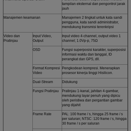
tampilan eksternal dan pengontrol jarak
jauh
Manajemen keamanan
Manajemen 2 tingkat untuk kata sandi
pengguna, kata sandi administrator,
mendukung transmisi terenkripsi
Video dan
Input Video,
Input video 4-channel, output video 1
Pratinjau
Output
channel; 1.0Vp-p, 75Ω
OSD
Fungsi superposisi karakter, superposisi
informasi waktu dan tanggal, ID
perangkat dan GPS, dll.
Format Kompresi
Pengkodean kompresi. Menerapkan
Video
prosesor kinerja tinggi Hisilicon.
Dual-Stream
Didukung
Fungsi Pratinjau
Pratinjau 1-kanal, jahitan 4-gambar,
mendukung layar penuh yang dipicu
oleh peristiwa dan pergantian gambar
yang dijahit
Frame Rate
PAL: 100 frame / s, hingga 25 frame / s
per saluran; NTSC: 120 frame / s, hingga
30 frame / s per saluran