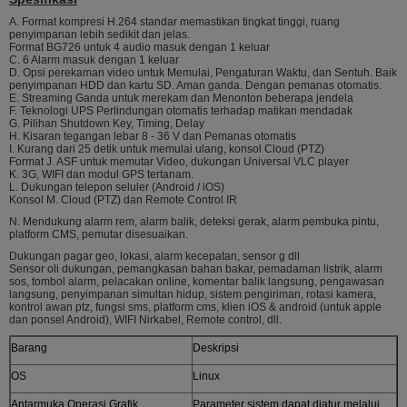
A. Format kompresi H.264 standar memastikan tingkat tinggi, ruang
penyimpanan lebih sedikit dan jelas.
Format BG726 untuk 4 audio masuk dengan 1 keluar
C. 6 Alarm masuk dengan 1 keluar
D. Opsi perekaman video untuk Memulai, Pengaturan Waktu, dan Sentuh. Baik
penyimpanan HDD dan kartu SD. Aman ganda. Dengan pemanas otomatis.
E. Streaming Ganda untuk merekam dan Menonton beberapa jendela
F. Teknologi UPS Perlindungan otomatis terhadap matikan mendadak
G. Pilihan Shutdown Key, Timing, Delay
H. Kisaran tegangan lebar 8 - 36 V dan Pemanas otomatis
I. Kurang dari 25 detik untuk memulai ulang, konsol Cloud (PTZ)
Format J. ASF untuk memutar Video, dukungan Universal VLC player
K. 3G, WIFI dan modul GPS tertanam.
L. Dukungan telepon seluler (Android / iOS)
Konsol M. Cloud (PTZ) dan Remote Control IR
N. Mendukung alarm rem, alarm balik, deteksi gerak, alarm pembuka pintu,
platform CMS, pemutar disesuaikan.
Dukungan pagar geo, lokasi, alarm kecepatan, sensor g dll
Sensor oli dukungan, pemangkasan bahan bakar, pemadaman listrik, alarm
sos, tombol alarm, pelacakan online, komentar balik langsung, pengawasan
langsung, penyimpanan simultan hidup, sistem pengiriman, rotasi kamera,
kontrol awan ptz, fungsi sms, platform cms, klien iOS & android (untuk apple
dan ponsel Android), WIFI Nirkabel, Remote control, dll.
Barang
Deskripsi
OS
Linux
Antarmuka Operasi Grafik
Parameter sistem dapat diatur melalui