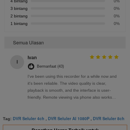
4 bintang
0%
3 bintang
0%
2 bintang
0%
1 bintang
0%
Semua Ulasan
Ivan
I
Bermanfaat (43)
I've been using this recorder for a while now and
it's been reliable. The video quality is clear,
playback is smooth, and the interface is user-
friendly. Remote viewing via phone also works
well. Overall, a solid product that meets my
needs.
DVR Seluler 4ch
DVR Seluler AI 1080P
DVR Seluler 8ch
Tag:
,
,