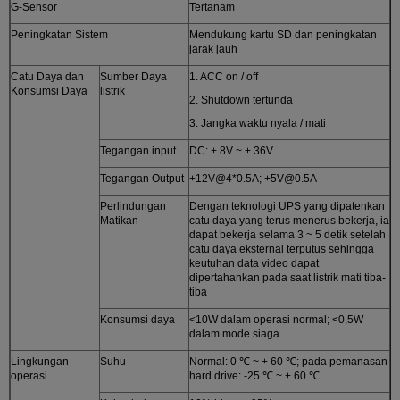
G-Sensor
Tertanam
Peningkatan Sistem
Mendukung kartu SD dan peningkatan
jarak jauh
Catu Daya dan
Sumber Daya
1. ACC on / off
Konsumsi Daya
listrik
2. Shutdown tertunda
3. Jangka waktu nyala / mati
Tegangan input
DC: + 8V ~ + 36V
Tegangan Output
+12V@4*0.5A; +5V@0.5A
Perlindungan
Dengan teknologi UPS yang dipatenkan
Matikan
catu daya yang terus menerus bekerja, ia
dapat bekerja selama 3 ~ 5 detik setelah
catu daya eksternal terputus sehingga
keutuhan data video dapat
dipertahankan pada saat listrik mati tiba-
tiba
Konsumsi daya
<10W dalam operasi normal; <0,5W
dalam mode siaga
Lingkungan
Suhu
Normal: 0 ℃ ~ + 60 ℃; pada pemanasan
operasi
hard drive: -25 ℃ ~ + 60 ℃