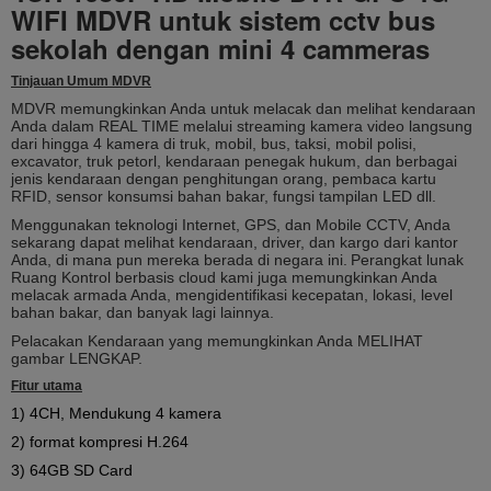
WIFI MDVR untuk sistem cctv bus
sekolah dengan mini 4 cammeras
Tinjauan Umum MDVR
MDVR memungkinkan Anda untuk melacak dan melihat kendaraan
Anda dalam REAL TIME melalui streaming kamera video langsung
dari hingga 4 kamera di truk, mobil, bus, taksi, mobil polisi,
excavator, truk petorl, kendaraan penegak hukum, dan
berbagai
jenis kendaraan dengan penghitungan orang, pembaca kartu
RFID, sensor konsumsi bahan bakar, fungsi tampilan LED dll.
Menggunakan teknologi Internet, GPS, dan Mobile CCTV, Anda
sekarang dapat melihat kendaraan, driver, dan kargo dari kantor
Anda, di mana pun mereka berada di negara ini.
Perangkat lunak
Ruang Kontrol berbasis cloud kami juga memungkinkan Anda
melacak armada Anda, mengidentifikasi kecepatan, lokasi, level
bahan bakar, dan banyak lagi lainnya.
Pelacakan Kendaraan yang memungkinkan Anda MELIHAT
gambar LENGKAP.
Fitur utama
1) 4CH, Mendukung 4 kamera
2) format kompresi H.264
3) 64GB SD Card