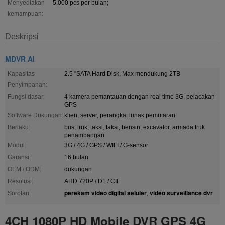
Menyediakan
5.000 pcs per bulan;
kemampuan:
Deskripsi
MDVR AI
Kapasitas
2.5 "SATA Hard Disk, Max mendukung 2TB
Penyimpanan:
Fungsi dasar:
4 kamera pemantauan dengan real time 3G, pelacakan
GPS
Software Dukungan:
klien, server, perangkat lunak pemutaran
Berlaku:
bus, truk, taksi, taksi, bensin, excavator, armada truk
penambangan
Modul:
3G / 4G / GPS / WIFI / G-sensor
Garansi:
16 bulan
OEM / ODM:
dukungan
Resolusi:
AHD 720P / D1 / CIF
perekam video digital seluler
video surveillance dvr
Sorotan:
,
4CH 1080P HD Mobile DVR GPS 4G