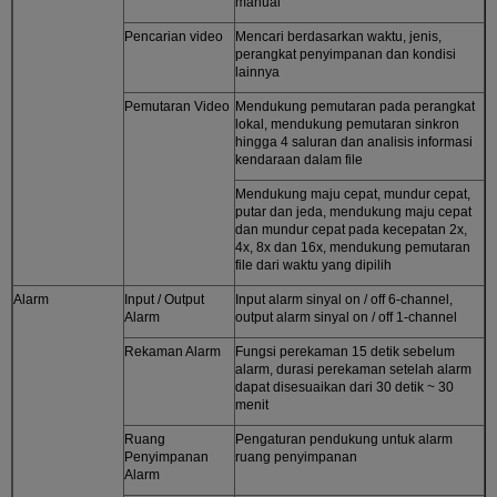
manual
Pencarian video
Mencari berdasarkan waktu, jenis,
perangkat penyimpanan dan kondisi
lainnya
Pemutaran Video
Mendukung pemutaran pada perangkat
lokal, mendukung pemutaran sinkron
hingga 4 saluran dan analisis informasi
kendaraan dalam file
Mendukung maju cepat, mundur cepat,
putar dan jeda, mendukung maju cepat
dan mundur cepat pada kecepatan 2x,
4x, 8x dan 16x, mendukung pemutaran
file dari waktu yang dipilih
Alarm
Input / Output
Input alarm sinyal on / off 6-channel,
Alarm
output alarm sinyal on / off 1-channel
Rekaman Alarm
Fungsi perekaman 15 detik sebelum
alarm, durasi perekaman setelah alarm
dapat disesuaikan dari 30 detik ~ 30
menit
Ruang
Pengaturan pendukung untuk alarm
Penyimpanan
ruang penyimpanan
Alarm