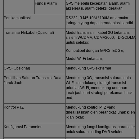
Fungsi Alarm
GPS melebihi kecepatan alarm, alarm
akselerasi, alarm deteksi gerakan
Port komunikasi
RS232, RJ45 10M / 100M antarmuka
jaringan yang dapat beradaptasi sendiri
Transmisi Nirkabel (Opsional)
Modul transmisi nirkabel 3G tertanam,
sistem WCDMA, CDMA2000, TD-SCDMA
untuk seleksi;
Kompatibel dengan GPRS, EDGE;
Modul Wi-Fi tertanam;
GPS (Opsional)
Mendukung GPS eksternal
Pemilihan Saluran Transmisi Data
Mendukung 3G, transmisi saluran data
Jarak Jauh
Wi-Fi, mendukung strategi transmisi
prioritas Wi-Fi; mendukung unduhan
jarak jauh dari strategi perekaman back-
end;
Kontrol PTZ
Mendukung kontrol PTZ yang
direalisasikan oleh perangkat lunak klien
iklan lokal;
Konfigurasi Parameter
Mendukung fungsi konfigurasi parameter
untuk saluran coding DVR seluler;