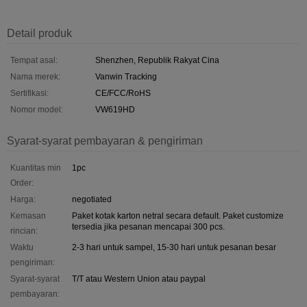
Detail produk
Tempat asal:
Shenzhen, Republik Rakyat Cina
Nama merek:
Vanwin Tracking
Sertifikasi:
CE/FCC/RoHS
Nomor model:
VW619HD
Syarat-syarat pembayaran & pengiriman
Kuantitas min
1pc
Order:
Harga:
negotiated
Kemasan
Paket kotak karton netral secara default. Paket customize
tersedia jika pesanan mencapai 300 pcs.
rincian:
Waktu
2-3 hari untuk sampel, 15-30 hari untuk pesanan besar
pengiriman:
Syarat-syarat
T/T atau Western Union atau paypal
pembayaran: