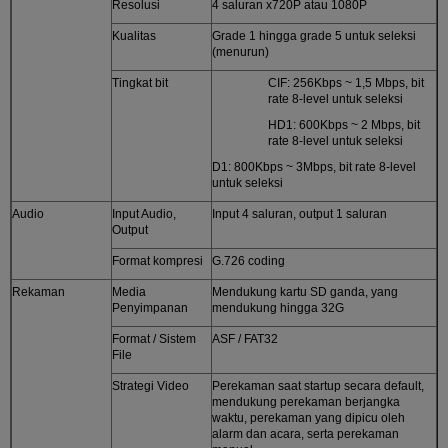
Resolusi
4 saluran x720P atau 1080P
Kualitas
Grade 1 hingga grade 5 untuk seleksi
(menurun)
Tingkat bit
CIF: 256Kbps ~ 1,5 Mbps, bit
rate 8-level untuk seleksi
HD1: 600Kbps ~ 2 Mbps, bit
rate 8-level untuk seleksi
D1: 800Kbps ~ 3Mbps, bit rate 8-level
untuk seleksi
Audio
Input Audio,
Input 4 saluran, output 1 saluran
Output
Format kompresi
G.726 coding
Rekaman
Media
Mendukung kartu SD ganda, yang
Penyimpanan
mendukung hingga 32G
Format / Sistem
ASF / FAT32
File
Strategi Video
Perekaman saat startup secara default,
mendukung perekaman berjangka
waktu, perekaman yang dipicu oleh
alarm dan acara, serta perekaman