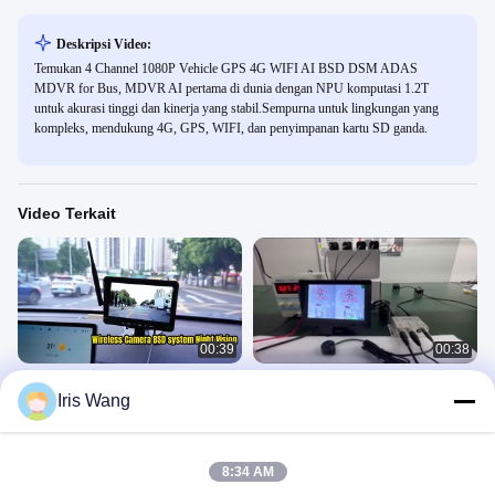
Deskripsi Video:
Temukan 4 Channel 1080P Vehicle GPS 4G WIFI AI BSD DSM ADAS
MDVR for Bus, MDVR AI pertama di dunia dengan NPU komputasi 1.2T
untuk akurasi tinggi dan kinerja yang stabil.Sempurna untuk lingkungan yang
kompleks, mendukung 4G, GPS, WIFI, dan penyimpanan kartu SD ganda.
Video Terkait
00:39
00:38
Kamera Traktor Plug-and-Play –
Auto 12V 24V Visual Reversing
Iris Wang
IP68, Night Vision, BSD
Radar Sistem Radar Cadangan
Mobil Untuk Tugas Berat
Car Monitor
Car Monitor
August 06, 2026
January 02, 2024
8:34 AM