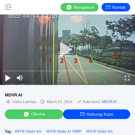
Mengobrol
Kontak
MDVR AI
Video Lainnya
March 15, 2024
Kata kunci:
MDVR AI
Obrolan
Hubungi Kami
Tag:
#
DVR Seluler 4ch
#
DVR Seluler AI 1080P
#
DVR Seluler 8ch