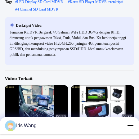
Tag:
#
LED Display SD Card MDVR
#
Kartu SD Player MDVR terenkripsi
#
4 Channel SD Card MDVR
Deskripsi Video:
Temukan Kit DVR Bergerak 4/8 Saluran WiFi HDD 3G/4G dengan RFID,
dirancang untuk pengawasan Taksi, Truk, Mobil, dan Bus. Kit berkinerja tinggi
ini dilengkapi kompresi video H.264/H.265, jaringan 4G, penentuan posisi
GPS/BD, dan mendukung penyimpanan SSD/HDD. Ideal untuk keselamatan
publik dan pemantauan armada.
Video Terkait
00:29
00:33
Iris Wang
Monitor Cadangan Mobil
Monitor Mobil Pelacak Vanwin
Car Monitor
Car Monitor
September 11, 2020
May 22, 2020